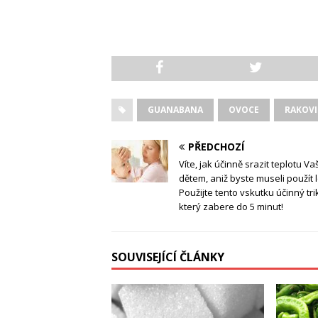
GUANABANA
OVOCE
RAKOV
PŘEDCHOZÍ
Víte, jak účinně srazit teplotu Va
dětem, aniž byste museli použít 
Použijte tento vskutku účinný tri
který zabere do 5 minut!
SOUVISEJÍCÍ ČLÁNKY