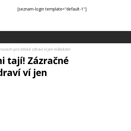
[seznam-login template="default-1"]
nosech pro lidské zdraví ví jen málokdo!
 tají! Zázračné
raví ví jen