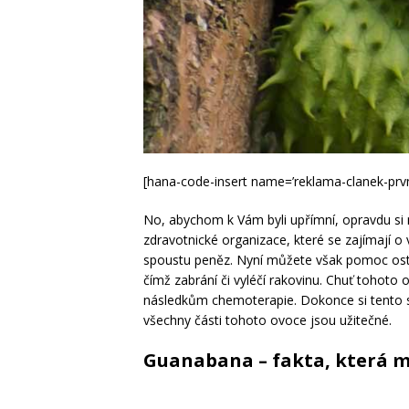
[hana-code-insert name=’reklama-clanek-prvni
No, abychom k Vám byli upřímní, opravdu si my
zdravotnické organizace, které se zajímají o 
spoustu peněz. Nyní můžete však pomoc ostat
čímž zabrání či vyléčí rakovinu. Chuť tohoto
následkům chemoterapie. Dokonce si tento s
všechny části tohoto ovoce jsou užitečné.
Guanabana – fakta, která m