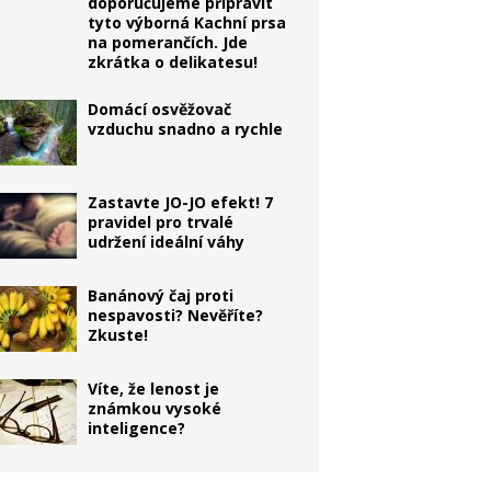
doporučujeme připravit
tyto výborná Kachní prsa
na pomerančích. Jde
zkrátka o delikatesu!
Domácí osvěžovač
vzduchu snadno a rychle
Zastavte JO-JO efekt! 7
pravidel pro trvalé
udržení ideální váhy
Banánový čaj proti
nespavosti? Nevěříte?
Zkuste!
Víte, že lenost je
známkou vysoké
inteligence?