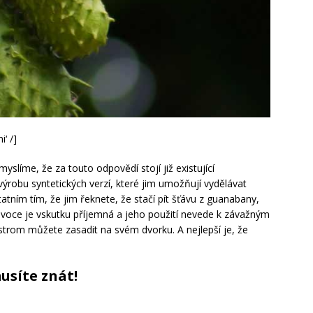
‘ /]
slíme, že za touto odpovědí stojí již existující
výrobu syntetických verzí, které jim umožňují vydělávat
ním tím, že jim řeknete, že stačí pít šťávu z guanabany,
 ovoce je vskutku příjemná a jeho použití nevede k závažným
trom můžete zasadit na svém dvorku. A nejlepší je, že
usíte znát!