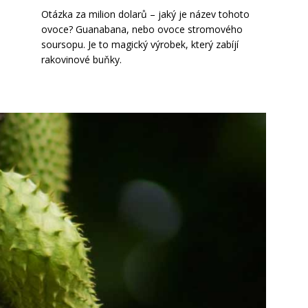
Otázka za milion dolarů – jaký je název tohoto
ovoce? Guanabana, nebo ovoce stromového
soursopu. Je to magický výrobek, který zabíjí
rakovinové buňky.