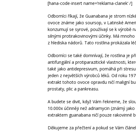
[hana-code-insert name=’reklama-clanek‘ /]
Odborníci říkají, že Guanabana je strom nízk
ovoce známe jako soursop, v Latinské Americ
konzumují se syrové, používají se k výrobě ná
silnými protirakovinovými účinky. Má mnoho d
z hlediska nádorů. Tato rostlina prokázala lé
Odborníci se také domnívají, že rostlina je p
antifungální a protiparazitické vlastnosti, k
také jako antidepresivum, pomáhá při stresu
jeden z největších výrobců léků. Od roku 1970
extrakt tohoto ovoce opravdu ničí maligní bu
prostaty, plic a pankreasu.
A budete se divit, když Vám řekneme, že slo
10.000x účinněji než adriamycin (známý jako 
extraktem guanabana ničí pouze rakovinné buň
Děkujeme za přečtení a pokud se Vám článek l