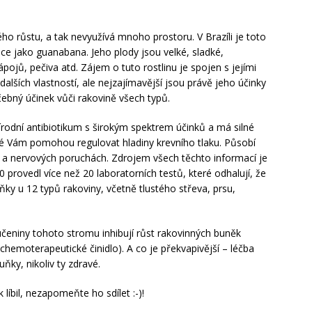
ého růstu, a tak nevyužívá mnoho prostoru. V Brazíli je toto
e jako guanabana. Jeho plody jsou velké, sladké,
pojů, pečiva atd. Zájem o tuto rostlinu je spojen s jejími
alších vlastností, ale nejzajímavější jsou právě jeho účinky
čebný účinek vůči rakovině všech typů.
řírodní antibiotikum s širokým spektrem účinků a má silné
teré Vám pomohou regulovat hladiny krevního tlaku. Působí
 a nervových poruchách. Zdrojem všech těchto informací je
 provedl více než 20 laboratorních testů, které odhalují, že
ňky u 12 typů rakoviny, včetně tlustého střeva, prsu,
učeniny tohoto stromu inhibují růst rakovinných buněk
chemoterapeutické činidlo). A co je překvapivější – léčba
ky, nikoliv ty zdravé.
íbil, nezapomeňte ho sdílet :-)!