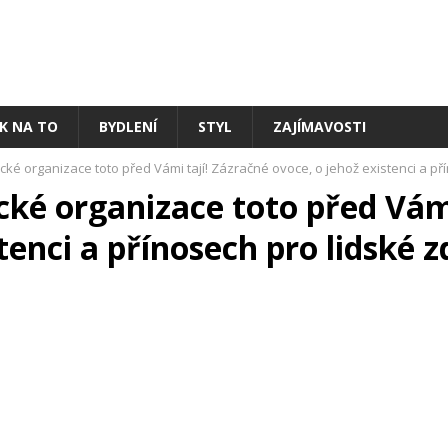
AK NA TO
BYDLENÍ
STYL
ZAJÍMAVOSTI
ké organizace toto před Vámi tají! Zázračné ovoce, o jehož existenci a pří
ké organizace toto před Vámi
tenci a přínosech pro lidské zd