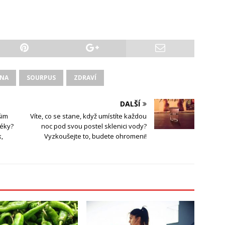
INA
SOURPUS
ZDRAVÍ
DALŠÍ
šim
Víte, co se stane, když umístíte každou
léky?
noc pod svou postel sklenici vody?
k,
Vyzkoušejte to, budete ohromeni!