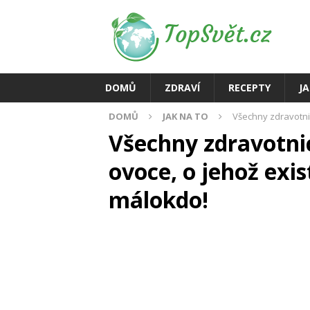
DOMŮ
ZDRAVÍ
RECEPTY
J
DOMŮ
JAK NA TO
Všechny zdravotnic
Všechny zdravotnic
ovoce, o jehož exis
málokdo!