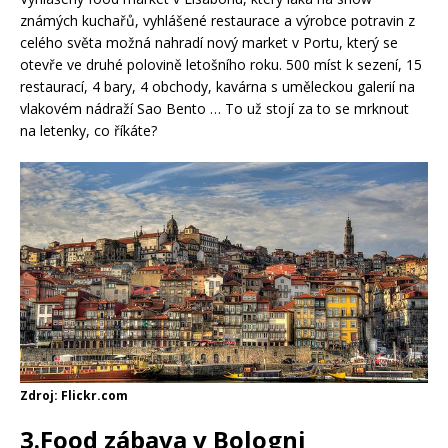
známých kuchařů, vyhlášené restaurace a výrobce potravin z
celého světa možná nahradí nový market v Portu, který se
otevře ve druhé polovině letošního roku. 500 míst k sezení, 15
restaurací, 4 bary, 4 obchody, kavárna s uměleckou galerií na
vlakovém nádraží Sao Bento … To už stojí za to se mrknout
na letenky, co říkáte?
Zdroj: Flickr.com
3.Food zábava v Bologni