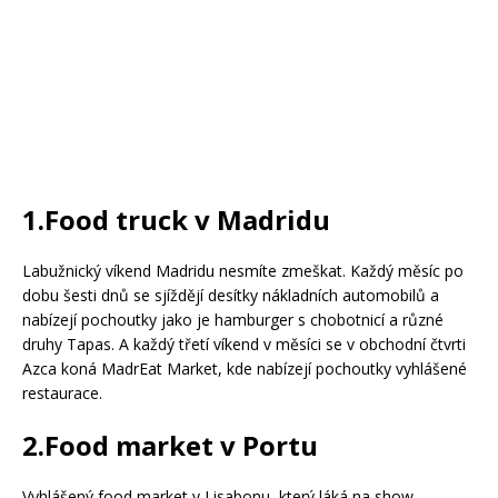
1.Food truck v Madridu
Labužnický víkend Madridu nesmíte zmeškat. Každý měsíc po
dobu šesti dnů se sjíždějí desítky nákladních automobilů a
nabízejí pochoutky jako je hamburger s chobotnicí a různé
druhy Tapas. A každý třetí víkend v měsíci se v obchodní čtvrti
Azca koná MadrEat Market, kde nabízejí pochoutky vyhlášené
restaurace.
2.Food market v Portu
Vyhlášený food market v Lisabonu, který láká na show