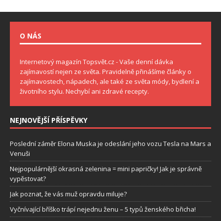
O NÁS
Internetový magazín Topsvět.cz - Vaše denní dávka
zajímavostí nejen ze světa. Pravidelně přinášíme články o
zajímavostech, nápadech, ale také ze světa módy, bydlení a
životního stylu. Nechybí ani zdravé recepty.
NEJNOVĚJŠÍ PŘÍSPĚVKY
Poslední záměr Elona Muska je odeslání jeho vozu Tesla na Mars a
Venuši
Nejpopulárnější okrasná zelenina = mini papričky! Jak je správně
vypěstovat?
Jak poznat, že vás muž opravdu miluje?
Vyčnívající bříško trápí nejednu ženu – 5 typů ženského břicha!