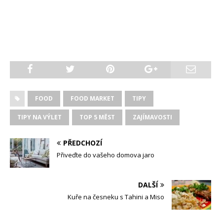
FOOD
FOOD MARKET
TIPY
TIPY NA VÝLET
TOP 5 MĚST
ZAJÍMAVOSTI
PŘEDCHOZÍ
Přiveďte do vašeho domova jaro
DALŠÍ
Kuře na česneku s Tahini a Miso