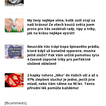
My ženy nejlépe víme, kolik úsilí stojí za
naší krásou! Ze všech koutů světa jsem
proto pro Vás sesbírali rady, tipy a triky,
jak na krásu nejlépe vyzrát!
Neustále Vás trápí kopa špinavého prádla,
které když už konečně vyperete, musíte
ještě složit? Pak Vám určitě pomohou tyto
4 časově úsporné triky pro perfektně
složené oblečení!
2 kapky tohoto „léku“ do Vašich uší a až o
97% zlepšení sluchu! Je jedno, jestli jste
mladí, nebo Vám táhne na 90 let. Tento
přírodní lék pomůže každému!
[fbcomments]