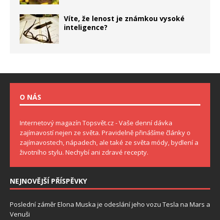
Víte, že lenost je známkou vysoké
inteligence?
O NÁS
Internetový magazín Topsvět.cz - Vaše denní dávka
zajímavostí nejen ze světa. Pravidelně přinášíme články o
zajímavostech, nápadech, ale také ze světa módy, bydlení a
životního stylu. Nechybí ani zdravé recepty.
NEJNOVĚJŠÍ PŘÍSPĚVKY
Poslední záměr Elona Muska je odeslání jeho vozu Tesla na Mars a
Venuši