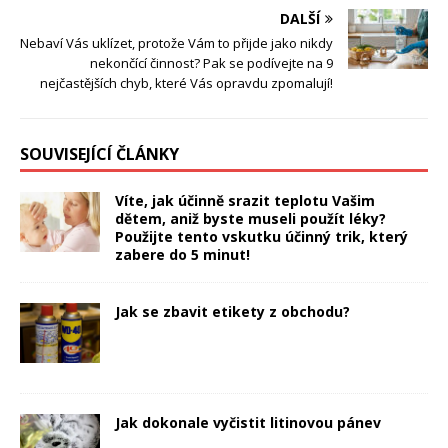
DALŠÍ
Nebaví Vás uklízet, protože Vám to přijde jako nikdy
nekončící činnost? Pak se podívejte na 9
nejčastějších chyb, které Vás opravdu zpomalují!
SOUVISEJÍCÍ ČLÁNKY
Víte, jak účinně srazit teplotu Vašim
dětem, aniž byste museli použít léky?
Použijte tento vskutku účinný trik, který
zabere do 5 minut!
Jak se zbavit etikety z obchodu?
Jak dokonale vyčistit litinovou pánev