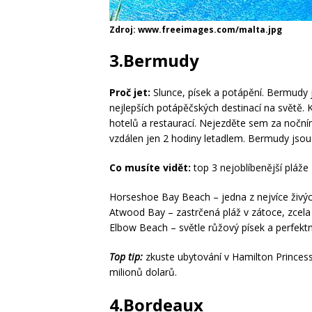
Zdroj: www.freeimages.com/malta.jpg
3.Bermudy
Proč jet:
Slunce, písek a potápění. Bermudy 
nejlepších potápěčských destinací na světě.
hotelů a restaurací. Nejezděte sem za noční
vzdálen jen 2 hodiny letadlem. Bermudy jsou
Co musíte vidět:
top 3 nejoblíbenější pláže
Horseshoe Bay Beach – jedna z nejvíce živý
Atwood Bay – zastrčená pláž v zátoce, zcela sk
Elbow Beach – světle růžový písek a perfekt
Top tip:
zkuste ubytování v Hamilton Princes
milionů dolarů.
4.Bordeaux