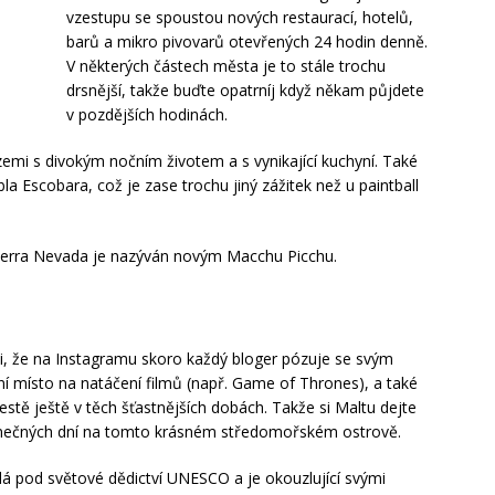
vzestupu se spoustou nových restaurací, hotelů,
barů a mikro pivovarů otevřených 24 hodin denně.
V některých částech města je to stále trochu
drsnější, takže buďte opatrníj když někam půjdete
v pozdějších hodinách.
 zemi s divokým nočním životem a s vynikající kuchyní. Také
la Escobara, což je zase trochu jiný zážitek než u paintball
ierra Nevada je nazýván novým Macchu Picchu.
i, že na Instagramu skoro každý bloger pózuje se svým
ní místo na natáčení filmů (např. Game of Thrones), a také
 cestě ještě v těch šťastnějších dobách. Takže si Maltu dejte
slunečných dní na tomto krásném středomořském ostrově.
dá pod světové dědictví UNESCO a je okouzlující svými