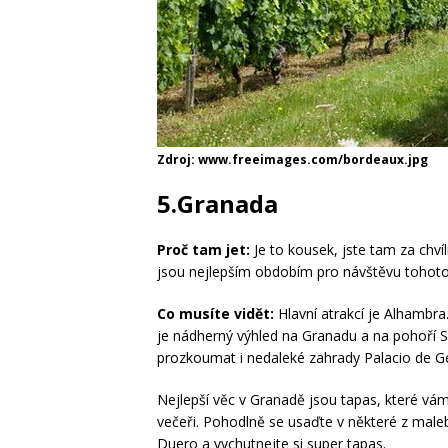
Zdroj: www.freeimages.com/bordeaux.jpg
5.Granada
Proč tam jet:
Je to kousek, jste tam za chvíl
jsou nejlepším obdobím pro návštěvu tohoto
Co musíte vidět:
Hlavní atrakcí je Alhambra
je nádherný výhled na Granadu a na pohoří S
prozkoumat i nedaleké zahrady Palacio de Ge
Nejlepší věc v Granadě jsou tapas, které vám
večeři. Pohodlně se usaďte v některé z maleb
Duero a vychutnejte si super tapas.