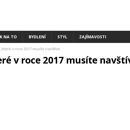
AK NA TO
BYDLENÍ
STYL
ZAJÍMAVOSTI
, které v roce 2017 musíte navštívit
eré v roce 2017 musíte navští