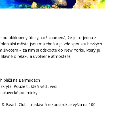
jsou obklopeny útesy, což znamená, že je to jedna z
 Koloniální města jsou malebná a je zde spoustu hezkých
m životem – za ním si odskočte do New Yorku, který je
 hlavně o relaxu a uvolněné atmosféře.
ch pláží na Bermudách
rytá. Pouze ti, kteří vědí, vědí
ní plavecké podmínky
s & Beach Club – nedávná rekonstrukce vyšla na 100