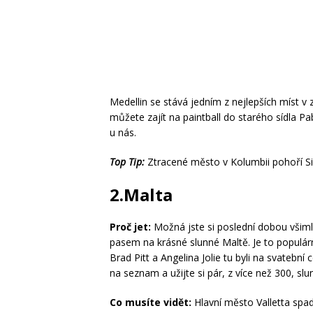
Medellin se stává jedním z nejlepších míst v
můžete zajít na paintball do starého sídla Pab
u nás.
Top Tip:
Ztracené město v Kolumbii pohoří S
2.Malta
Proč jet:
Možná jste si poslední dobou všiml
pasem na krásné slunné Maltě. Je to populár
Brad Pitt a Angelina Jolie tu byli na svatební
na seznam a užijte si pár, z více než 300, 
Co musíte vidět:
Hlavní město Valletta spa