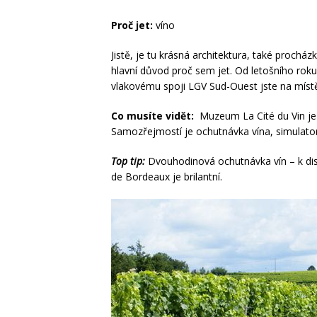
Proč jet:
víno
Jistě, je tu krásná architektura, také prochá
hlavní důvod proč sem jet. Od letošního ro
vlakovému spoji LGV Sud-Ouest jste na místě
Co musíte vidět:
Muzeum La Cité du Vin je p
Samozřejmostí je ochutnávka vína, simulator 
Top tip:
Dvouhodinová ochutnávka vín – k disp
de Bordeaux je brilantní.