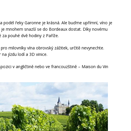
zka podél řeky Garonne je krásná. Ale buďme upřímní, víno je
ku je mnohem snazší se do Bordeaux dostat. Díky novému
 za pouhé dvě hodiny z Paříže.
ro milovníky vína obrovský zážitek, určitě nevynechte.
na jízdu lodí a 3D vinice.
ozici v angličtině nebo ve francouzštině – Maison du Vin