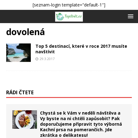
[seznam-login template="default-1"]
dovolená
Top 5 destinací, které v roce 2017 musíte
navštívit
29.3.2017
RÁDI ČTETE
Chystá se k Vám v neděli návštěva a
Vy byste na ni chtěli zapůsobit? Pak
doporučujeme připravit tyto výborná
Kachní prsa na pomerančích. Jde
zkrátka o delikatesu!