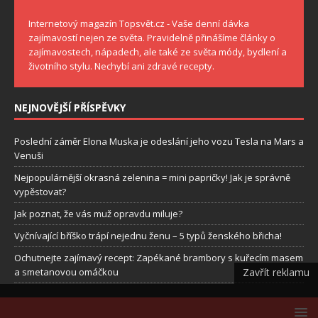
Internetový magazín Topsvět.cz - Vaše denní dávka
zajímavostí nejen ze světa. Pravidelně přinášíme články o
zajímavostech, nápadech, ale také ze světa módy, bydlení a
životního stylu. Nechybí ani zdravé recepty.
NEJNOVĚJŠÍ PŘÍSPĚVKY
Poslední záměr Elona Muska je odeslání jeho vozu Tesla na Mars a
Venuši
Nejpopulárnější okrasná zelenina = mini papričky! Jak je správně
vypěstovat?
Jak poznat, že vás muž opravdu miluje?
Vyčnívající bříško trápí nejednu ženu – 5 typů ženského břicha!
Ochutnejte zajímavý recept: Zapékané brambory s kuřecím masem
a smetanovou omáčkou
Zavřít reklamu