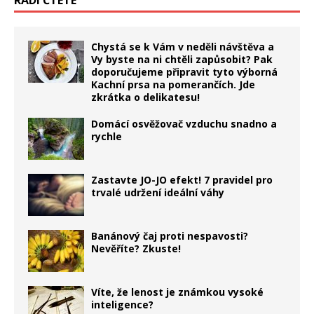
RÁDI ČTETE
Chystá se k Vám v neděli návštěva a
Vy byste na ni chtěli zapůsobit? Pak
doporučujeme připravit tyto výborná
Kachní prsa na pomerančích. Jde
zkrátka o delikatesu!
Domácí osvěžovač vzduchu snadno a
rychle
Zastavte JO-JO efekt! 7 pravidel pro
trvalé udržení ideální váhy
Banánový čaj proti nespavosti?
Nevěříte? Zkuste!
Víte, že lenost je známkou vysoké
inteligence?