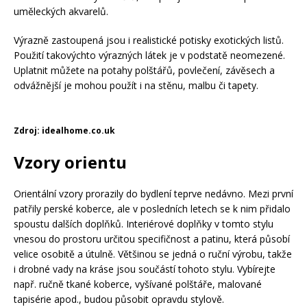
uměleckých akvarelů.
Výrazně zastoupená jsou i realistické potisky exotických listů.
Použití takovýchto výrazných látek je v podstatě neomezené.
Uplatnit můžete na potahy polštářů, povlečení, závěsech a
odvážnější je mohou použít i na stěnu, malbu či tapety.
Zdroj: idealhome.co.uk
Vzory orientu
Orientální vzory prorazily do bydlení teprve nedávno. Mezi první
patřily perské koberce, ale v posledních letech se k nim přidalo
spoustu dalších doplňků. Interiérové doplňky v tomto stylu
vnesou do prostoru určitou specifičnost a patinu, která působí
velice osobitě a útulně. Většinou se jedná o ruční výrobu, takže
i drobné vady na kráse jsou součástí tohoto stylu. Vybírejte
např. ručně tkané koberce, vyšívané polštáře, malované
tapisérie apod., budou působit opravdu stylově.