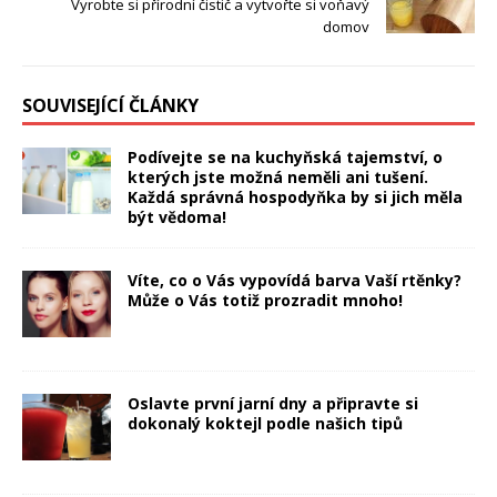
Vyrobte si přírodní čistič a vytvořte si voňavý
domov
SOUVISEJÍCÍ ČLÁNKY
Podívejte se na kuchyňská tajemství, o
kterých jste možná neměli ani tušení.
Každá správná hospodyňka by si jich měla
být vědoma!
Víte, co o Vás vypovídá barva Vaší rtěnky?
Může o Vás totiž prozradit mnoho!
Oslavte první jarní dny a připravte si
dokonalý koktejl podle našich tipů