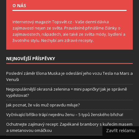
O NÁS
Internetový magazín Topsvět.cz - Vaše denní dávka
zajímavostí nejen ze světa. Pravidelně přinášíme články o
zajímavostech, nápadech, ale také ze světa módy, bydlení a
životního stylu. Nechybí ani zdravé recepty.
NEJNOVĚJŠÍ PŘÍSPĚVKY
Poslední záměr Elona Muska je odeslání jeho vozu Tesla na Mars a
Venuši
Nejpopulárnější okrasná zelenina = mini papričky! Jak je správně
vypěstovat?
Jak poznat, že vás muž opravdu miluje?
Vyčnívající bříško trápí nejednu ženu – 5 typů ženského břicha!
Ochutnejte zajímavý recept: Zapékané brambory s kuřecím masem
Zavřít reklamu
a smetanovou omáčkou