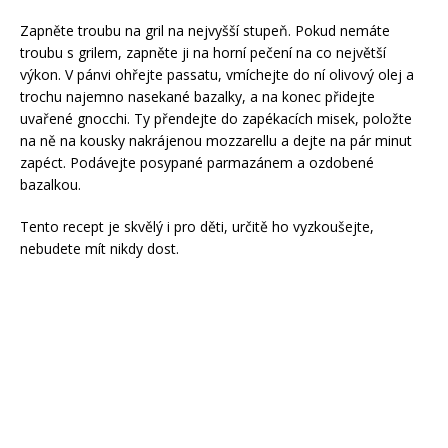
Zapněte troubu na gril na nejvyšší stupeň. Pokud nemáte
troubu s grilem, zapněte ji na horní pečení na co největší
výkon. V pánvi ohřejte passatu, vmíchejte do ní olivový olej a
trochu najemno nasekané bazalky, a na konec přidejte
uvařené gnocchi. Ty přendejte do zapékacích misek, položte
na ně na kousky nakrájenou mozzarellu a dejte na pár minut
zapéct. Podávejte posypané parmazánem a ozdobené
bazalkou.
Tento recept je skvělý i pro děti, určitě ho vyzkoušejte,
nebudete mít nikdy dost.