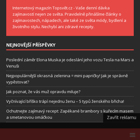
Internetový magazín Topsvět.cz - Vaše denní dávka
zajímavostí nejen ze světa. Pravidelně přinášíme články o
zajímavostech, nápadech, ale také ze světa módy, bydlení a
životního stylu. Nechybí ani zdravé recepty.
NEJNOVĚJŠÍ PŘÍSPĚVKY
Poslední záměr Elona Muska je odeslání jeho vozu Tesla na Mars a
Venuši
Nejpopulárnější okrasná zelenina = mini papričky! Jak je správně
vypěstovat?
Jak poznat, že vás muž opravdu miluje?
Vyčnívající bříško trápí nejednu ženu – 5 typů ženského břicha!
Ochutnejte zajímavý recept: Zapékané brambory s kuřecím masem
Zavřít reklamu
a smetanovou omáčkou