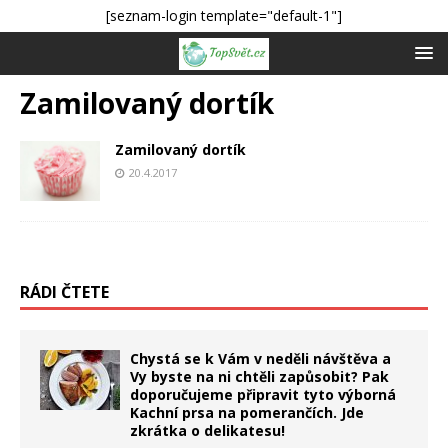
[seznam-login template="default-1"]
Zamilovaný dortík
Zamilovaný dortík
20.4.2017
RÁDI ČTETE
Chystá se k Vám v neděli návštěva a
Vy byste na ni chtěli zapůsobit? Pak
doporučujeme připravit tyto výborná
Kachní prsa na pomerančích. Jde
zkrátka o delikatesu!