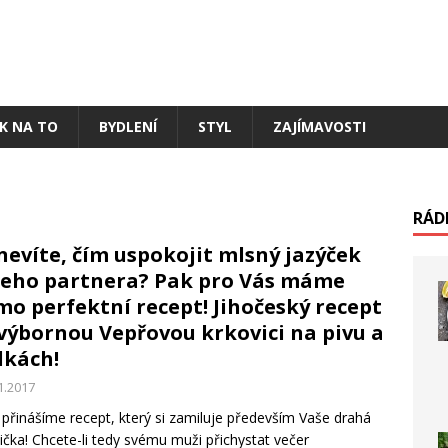
AK NA TO
BYDLENÍ
STYL
ZAJÍMAVOSTI
RÁD
nevíte, čím uspokojit mlsný jazýček
eho partnera? Pak pro Vás máme
mo perfektní recept! Jihočeský recept
výbornou Vepřovou krkovici na pivu a
lkách!
1.2017
přinášíme recept, který si zamiluje především Vaše drahá
ička! Chcete-li tedy svému muži přichystat večer