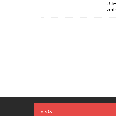
překv
celéh
O NÁS