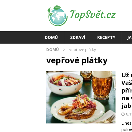
DOMŮ
ZDRAVÍ
RECEPTY
J
DOMŮ
vepřové plátky
vepřové plátky
Už 
Vaš
pří
na 
jab
8.1
Dnes 
polov