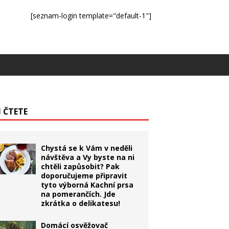
[seznam-login template="default-1"]
I ČTETE
Chystá se k Vám v neděli
návštěva a Vy byste na ni
chtěli zapůsobit? Pak
doporučujeme připravit
tyto výborná Kachní prsa
na pomerančích. Jde
zkrátka o delikatesu!
Domácí osvěžovač