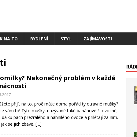
AK NA TO
BYDLENÍ
STYL
ZAJÍMAVOSTI
ti
RÁD
omilky? Nekonečný problém v každé
mácnosti
3.2017
ete přijít na to, proč máte doma pořád ty otravné mušky?
e vám to! Tyto mušky, nazývané také banánové či ovocné,
na dálku pach přezrálého a nahnilého ovoce a přilétají za ním.
 jak se jich zbavit.
[…]