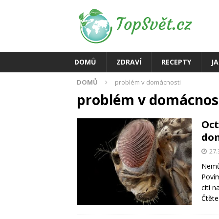
DOMŮ
ZDRAVÍ
RECEPTY
J
DOMŮ
problém v domácnosti
problém v domácnos
Oct
do
27.
Nemůž
Povím
cítí 
Čtěte