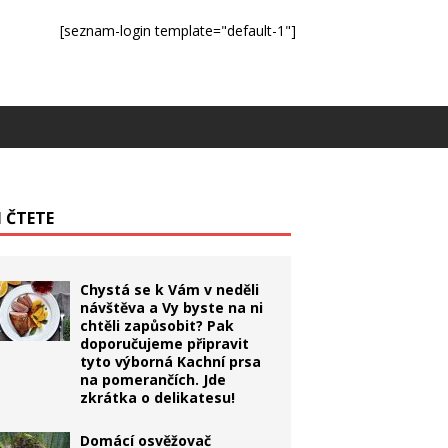
[seznam-login template="default-1"]
I ČTETE
Chystá se k Vám v neděli
návštěva a Vy byste na ni
chtěli zapůsobit? Pak
doporučujeme připravit
tyto výborná Kachní prsa
na pomerančích. Jde
zkrátka o delikatesu!
Domácí osvěžovač