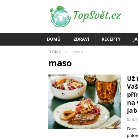
DOMŮ
ZDRAVÍ
RECEPTY
J
DOMŮ
maso
maso
Už 
Vaš
pří
na 
jab
8.1
Dnes 
polov