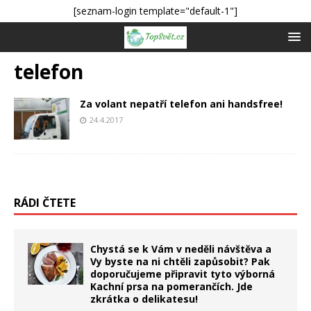
[seznam-login template="default-1"]
telefon
Za volant nepatří telefon ani handsfree!
24.4.2017
RÁDI ČTETE
Chystá se k Vám v neděli návštěva a
Vy byste na ni chtěli zapůsobit? Pak
doporučujeme připravit tyto výborná
Kachní prsa na pomerančích. Jde
zkrátka o delikatesu!