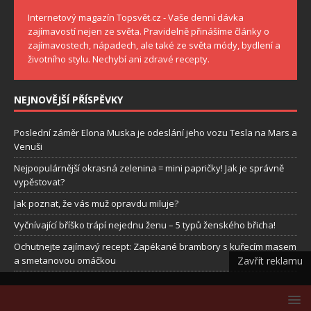
Internetový magazín Topsvět.cz - Vaše denní dávka
zajímavostí nejen ze světa. Pravidelně přinášíme články o
zajímavostech, nápadech, ale také ze světa módy, bydlení a
životního stylu. Nechybí ani zdravé recepty.
NEJNOVĚJŠÍ PŘÍSPĚVKY
Poslední záměr Elona Muska je odeslání jeho vozu Tesla na Mars a
Venuši
Nejpopulárnější okrasná zelenina = mini papričky! Jak je správně
vypěstovat?
Jak poznat, že vás muž opravdu miluje?
Vyčnívající bříško trápí nejednu ženu – 5 typů ženského břicha!
Ochutnejte zajímavý recept: Zapékané brambory s kuřecím masem
Zavřít reklamu
a smetanovou omáčkou