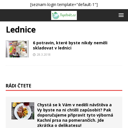
[seznam-login template="default-1"]
Lednice
6 potravin, které byste nikdy neměli
skladovat v lednici
28.3.2018
RÁDI ČTETE
Chystá se k Vám v neděli návštěva a
Vy byste na ni chtěli zapůsobit? Pak
doporučujeme připravit tyto výborná
Kachní prsa na pomerančích. Jde
zkrátka o delikatesu!