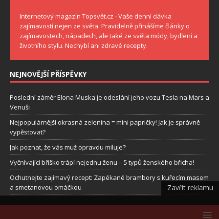
Internetový magazín Topsvět.cz - Vaše denní dávka
zajímavostí nejen ze světa. Pravidelně přinášíme články o
zajímavostech, nápadech, ale také ze světa módy, bydlení a
životního stylu. Nechybí ani zdravé recepty.
NEJNOVĚJŠÍ PŘÍSPĚVKY
Poslední záměr Elona Muska je odeslání jeho vozu Tesla na Mars a
Venuši
Nejpopulárnější okrasná zelenina = mini papričky! Jak je správně
vypěstovat?
Jak poznat, že vás muž opravdu miluje?
Vyčnívající bříško trápí nejednu ženu – 5 typů ženského břicha!
Ochutnejte zajímavý recept: Zapékané brambory s kuřecím masem
a smetanovou omáčkou
Zavřít reklamu