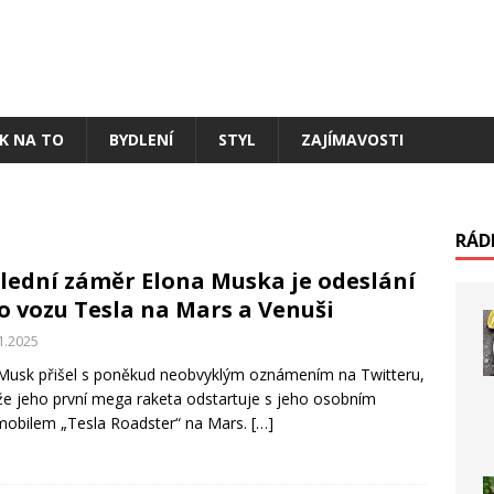
AK NA TO
BYDLENÍ
STYL
ZAJÍMAVOSTI
RÁD
lední záměr Elona Muska je odeslání
o vozu Tesla na Mars a Venuši
1.2025
Musk přišel s poněkud neobvyklým oznámením na Twitteru,
 že jeho první mega raketa odstartuje s jeho osobním
obilem „Tesla Roadster“ na Mars.
[…]