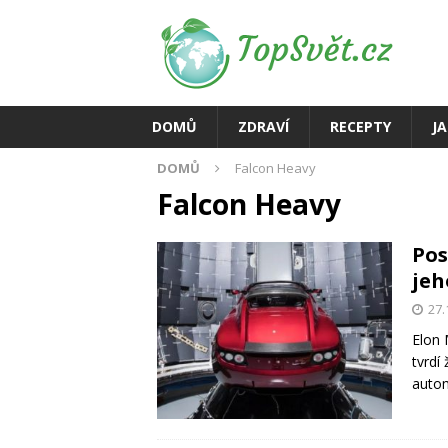
DOMŮ
ZDRAVÍ
RECEPTY
J
DOMŮ
Falcon Heavy
Falcon Heavy
Pos
jeh
27.
Elon 
tvrdí
autom