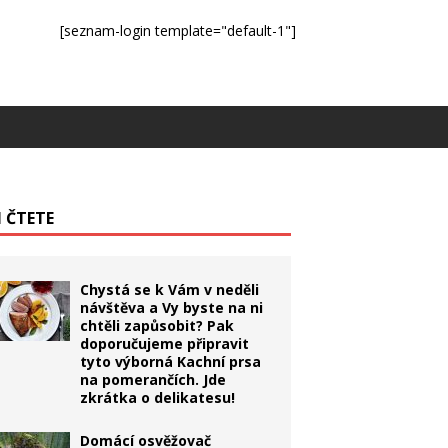
[seznam-login template="default-1"]
I ČTETE
Chystá se k Vám v neděli
návštěva a Vy byste na ni
chtěli zapůsobit? Pak
doporučujeme připravit
tyto výborná Kachní prsa
na pomerančích. Jde
zkrátka o delikatesu!
Domácí osvěžovač