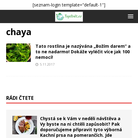
[seznam-login template="default-1"]
chaya
Tato rostlina je nazývána „Božím darem“ a
to ne nadarmo! Dokáže vyléčit více jak 100
nemocí!
5.11.2017
RÁDI ČTETE
Chystá se k Vám v neděli návštěva a
Vy byste na ni chtěli zapůsobit? Pak
doporučujeme připravit tyto výborná
Kachní prsa na pomerančích. Jde