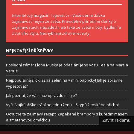
Internetový magazín Topsvět.cz - Vaše denní dávka
zajímavostí nejen ze světa. Pravidelně přinášíme články o
zajímavostech, nápadech, ale také ze světa módy, bydlení a
životního stylu. Nechybí ani zdravé recepty.
NEJNOVĚJŠÍ PŘÍSPĚVKY
Poslední záměr Elona Muska je odeslání jeho vozu Tesla na Mars a
Venuši
Nejpopulárnější okrasná zelenina = mini papričky! Jak je správně
vypěstovat?
Jak poznat, že vás muž opravdu miluje?
Vyčnívající bříško trápí nejednu ženu – 5 typů ženského břicha!
Ochutnejte zajímavý recept: Zapékané brambory s kuřecím masem
a smetanovou omáčkou
Zavřít reklamu