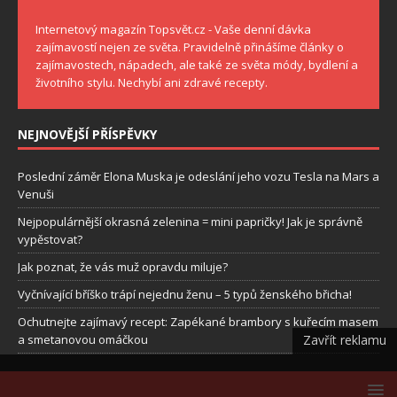
Internetový magazín Topsvět.cz - Vaše denní dávka
zajímavostí nejen ze světa. Pravidelně přinášíme články o
zajímavostech, nápadech, ale také ze světa módy, bydlení a
životního stylu. Nechybí ani zdravé recepty.
NEJNOVĚJŠÍ PŘÍSPĚVKY
Poslední záměr Elona Muska je odeslání jeho vozu Tesla na Mars a
Venuši
Nejpopulárnější okrasná zelenina = mini papričky! Jak je správně
vypěstovat?
Jak poznat, že vás muž opravdu miluje?
Vyčnívající bříško trápí nejednu ženu – 5 typů ženského břicha!
Ochutnejte zajímavý recept: Zapékané brambory s kuřecím masem
a smetanovou omáčkou
Zavřít reklamu