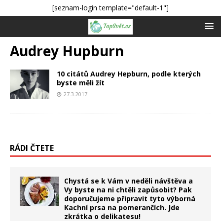
[seznam-login template="default-1"]
Audrey Hupburn
10 citátů Audrey Hepburn, podle kterých
byste měli žít
27.3.2017
RÁDI ČTETE
Chystá se k Vám v neděli návštěva a
Vy byste na ni chtěli zapůsobit? Pak
doporučujeme připravit tyto výborná
Kachní prsa na pomerančích. Jde
zkrátka o delikatesu!