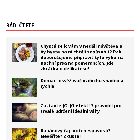
RÁDI ČTETE
Chystá se k Vám v neděli návštěva a
Vy byste na ni chtěli zapůsobit? Pak
doporučujeme připravit tyto výborná
Kachní prsa na pomerančích. Jde
zkrátka o delikatesu!
Domácí osvěžovač vzduchu snadno a
rychle
Zastavte JO-JO efekt! 7 pravidel pro
trvalé udržení ideální váhy
Banánový čaj proti nespavosti?
Nevěříte? Zkuste!