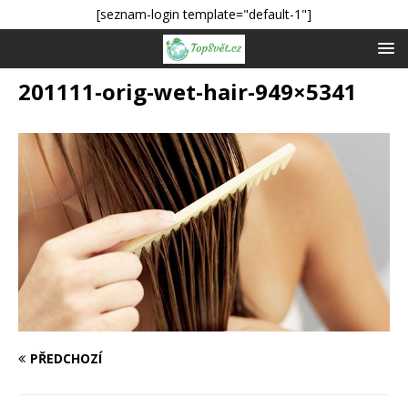
[seznam-login template="default-1"]
201111-orig-wet-hair-949×5341
PŘEDCHOZÍ