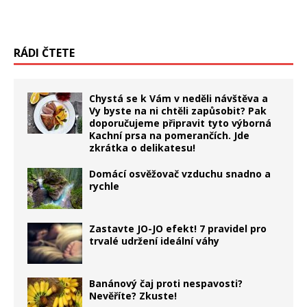
RÁDI ČTETE
Chystá se k Vám v neděli návštěva a
Vy byste na ni chtěli zapůsobit? Pak
doporučujeme připravit tyto výborná
Kachní prsa na pomerančích. Jde
zkrátka o delikatesu!
Domácí osvěžovač vzduchu snadno a
rychle
Zastavte JO-JO efekt! 7 pravidel pro
trvalé udržení ideální váhy
Banánový čaj proti nespavosti?
Nevěříte? Zkuste!