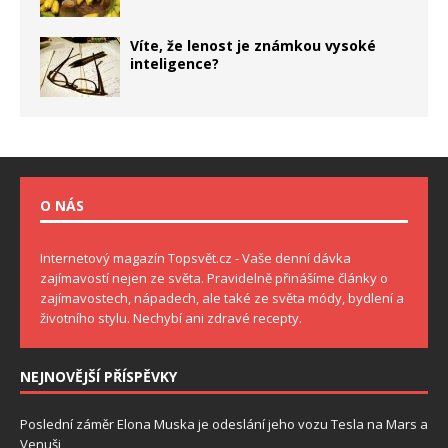
Víte, že lenost je známkou vysoké
inteligence?
O NÁS
Internetový magazín Topsvět.cz - Vaše denní dávka
zajímavostí nejen ze světa. Pravidelně přinášíme články o
zajímavostech, nápadech, ale také ze světa módy, bydlení a
životního stylu. Nechybí ani zdravé recepty.
NEJNOVĚJŠÍ PŘÍSPĚVKY
Poslední záměr Elona Muska je odeslání jeho vozu Tesla na Mars a
Venuši