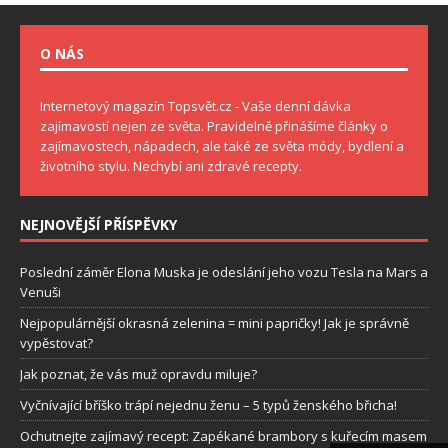
O NÁS
Internetový magazín Topsvět.cz - Vaše denní dávka
zajímavostí nejen ze světa. Pravidelně přinášíme články o
zajímavostech, nápadech, ale také ze světa módy, bydlení a
životního stylu. Nechybí ani zdravé recepty.
NEJNOVĚJŠÍ PŘÍSPĚVKY
Poslední záměr Elona Muska je odeslání jeho vozu Tesla na Mars a
Venuši
Nejpopulárnější okrasná zelenina = mini papričky! Jak je správně
vypěstovat?
Jak poznat, že vás muž opravdu miluje?
Vyčnívající bříško trápí nejednu ženu – 5 typů ženského břicha!
Ochutnejte zajímavý recept: Zapékané brambory s kuřecím masem